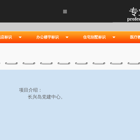
专
profes
酒店标识
办公楼宇标识
住宅别墅标识
医疗
项目介绍：
长兴岛党建中心
。