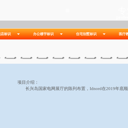
专
profes
酒店标识
办公楼宇标识
住宅别墅标识
医疗
项目介绍：
长兴岛国家电网展厅的陈列布置，Idnord在
2019年底
顺